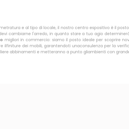
ratura e al tipo di locale, il nostro centro espositivo è il posto
evi cambiarne l'arredo, in quanto stare a tuo agio determinerà l
co
migliori in commercio: siamo il posto ideale per scoprire no
re ilfiniture dei mobili, garantendoti unaconsulenza per la ver
scegliere abbinamenti e metteranno a punto gliambienti con grande