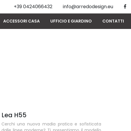
+39 0424066432
info@arredodesign.eu
ACCESSORI CASA
UFFICIO E GIARDINO
CONTATTI
Lea H55
Cerchi una nuova madia pratica e sofisticata
dalle linee moderne? Ti presentiamo il modello