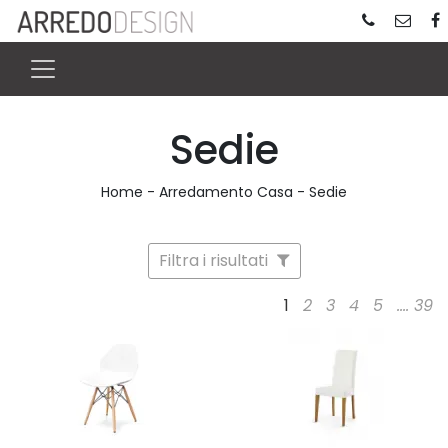
Sedie
Home
-
Arredamento Casa
-
Sedie
Filtra i risultati
1
2
3
4
5
....
39