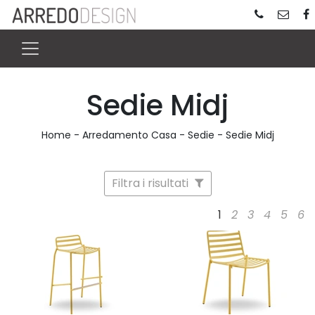
Sedie Midj
Home
-
Arredamento Casa
-
Sedie
-
Sedie Midj
Filtra i risultati
1
2
3
4
5
6