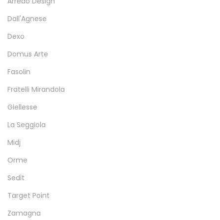
Arredo Design
Dall'Agnese
Dexo
Domus Arte
Fasolin
Fratelli Mirandola
Giellesse
La Seggiola
Midj
Orme
Sedit
Target Point
Zamagna