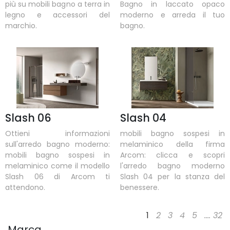
più su mobili bagno a terra in
Bagno in laccato opaco
legno e accessori del
moderno e arreda il tuo
marchio.
bagno.
Slash 06
Slash 04
Ottieni informazioni
mobili bagno sospesi in
sull'arredo bagno moderno:
melaminico della firma
mobili bagno sospesi in
Arcom: clicca e scopri
melaminico come il modello
l'arredo bagno moderno
Slash 06 di Arcom ti
Slash 04 per la stanza del
attendono.
benessere.
1
2
3
4
5
....
32
Marca