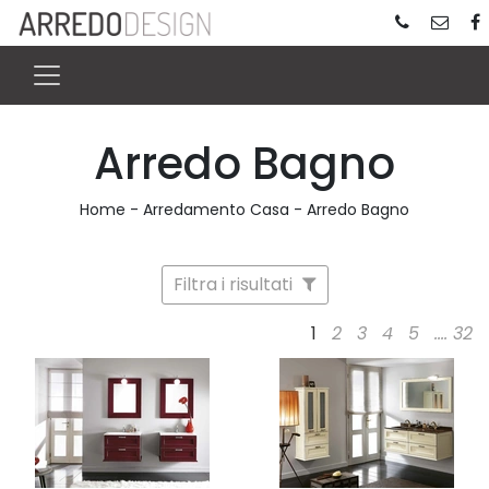
Arredo Bagno
Home
-
Arredamento Casa
-
Arredo Bagno
Filtra i risultati
1
2
3
4
5
....
32