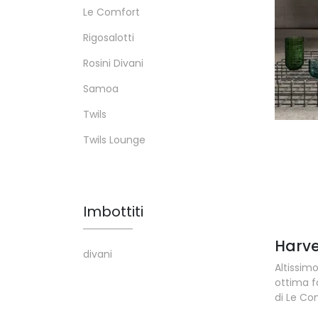
Le Comfort
Rigosalotti
Rosini Divani
Samoa
Twils
Twils Lounge
Imbottiti
Harv
divani
Altissi
ottima f
di Le Com