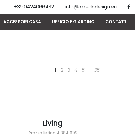
+39 0424066432
info@arredodesign.eu
ACCESSORI CASA
UFFICIO E GIARDINO
CONTATTI
1
2
3
4
5
....
35
Living
Prezzo listino 4.384,61€