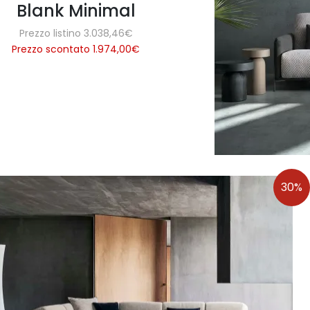
Blank Minimal
Prezzo listino 3.038,46€
Prezzo scontato 1.974,00
€
30%