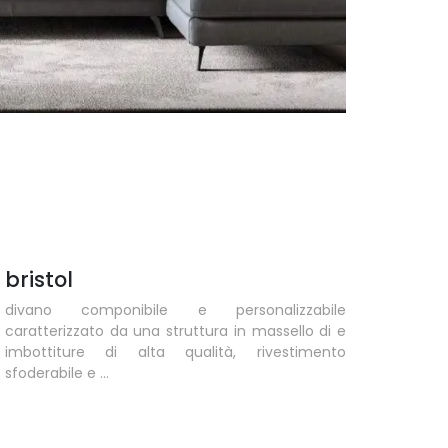
bristol
divano componibile e personalizzabile
caratterizzato da una struttura in massello di e
imbottiture di alta qualità, rivestimento
sfoderabile e ...