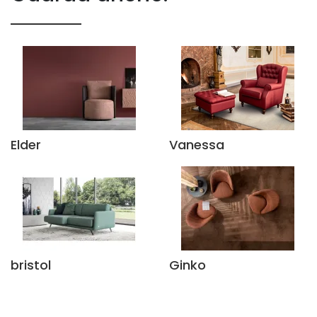
Elder
Vanessa
bristol
Ginko