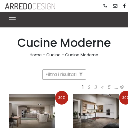
Cucine Moderne
Home
-
Cucine
-
Cucine Moderne
Filtra i risultati
1
2
3
4
5
....
19
30%
30