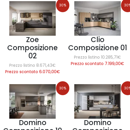
30%
30
Zoe
Clio
Composizione
Composizione 01
02
Prezzo listino 10.285,71€
Prezzo scontato 7.199,00
€
Prezzo listino 8.671,43€
Prezzo scontato 6.070,00
€
30%
30
Domino
Domino