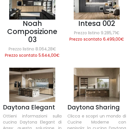
Noah
Intesa 002
Composizione
Prezzo listino 9.285,71€
03
Prezzo scontato 6.499,00
€
Prezzo listino 8.064,28€
Prezzo scontato 5.644,00
€
Daytona Elegant
Daytona Sharing
Ottieni informazioni sulla
Clicca e scopri un mondo di
cucina Daytona Elegant di
Cucine Moderne con
Arrex: questa soluzione in
penisola: la cucina Daytona