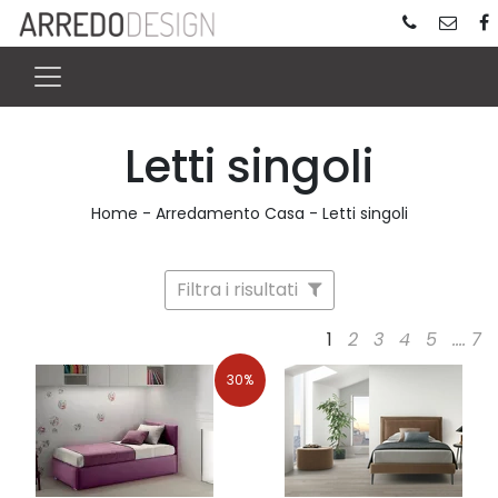
Letti singoli
Home
-
Arredamento Casa
-
Letti singoli
Filtra i risultati
1
2
3
4
5
....
7
30%