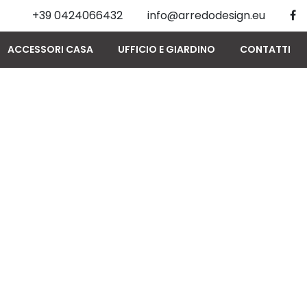
+39 0424066432
info@arredodesign.eu
ACCESSORI CASA
UFFICIO E GIARDINO
CONTATTI