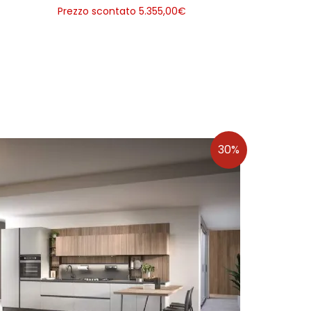
Prezzo scontato 5.355,00
€
30%