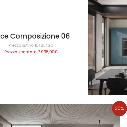
uce Composizione 06
Prezzo listino 11.421,43€
Prezzo scontato 7.995,00
€
30%