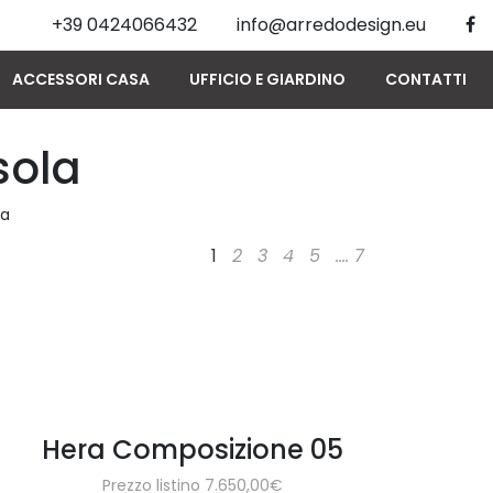
+39 0424066432
info@arredodesign.eu
ACCESSORI CASA
UFFICIO E GIARDINO
CONTATTI
sola
la
1
2
3
4
5
....
7
Hera Composizione 05
Prezzo listino 7.650,00€