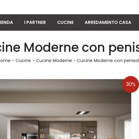
IENDA
I PARTNER
CUCINE
ARREDAMENTO CASA
ine Moderne con peni
Home
-
Cucine
-
Cucine Moderne
-
Cucine Moderne con peniso
30%