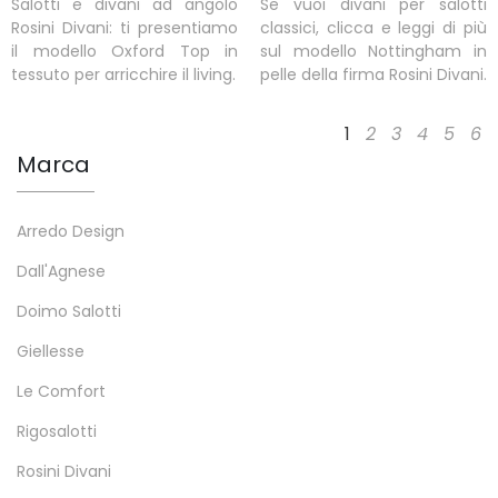
Salotti e divani ad angolo
Se vuoi divani per salotti
Rosini Divani: ti presentiamo
classici, clicca e leggi di più
il modello Oxford Top in
sul modello Nottingham in
tessuto per arricchire il living.
pelle della firma Rosini Divani.
1
2
3
4
5
6
Marca
Arredo Design
Dall'Agnese
Doimo Salotti
Giellesse
Le Comfort
Rigosalotti
Rosini Divani