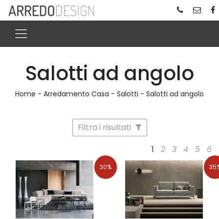
Salotti ad angolo
Home
-
Arredamento Casa
-
Salotti
-
Salotti ad angolo
Filtra i risultati
1
2
3
4
5
6
30%
35