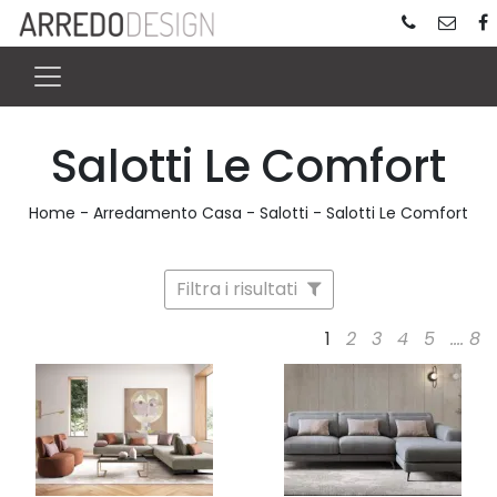
Salotti Le Comfort
Home
-
Arredamento Casa
-
Salotti
-
Salotti Le Comfort
Filtra i risultati
1
2
3
4
5
....
8