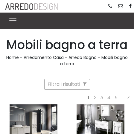
Mobili bagno a terra
Home
-
Arredamento Casa
-
Arredo Bagno
-
Mobili bagno
a terra
Filtra i risultati
1
2
3
4
5
....
7