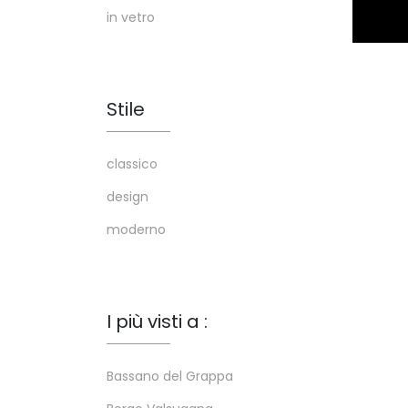
in vetro
Stile
classico
design
moderno
I più visti a :
Bassano del Grappa