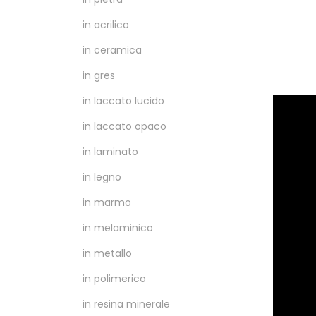
in acrilico
in ceramica
in gres
in laccato lucido
in laccato opaco
in laminato
in legno
in marmo
in melaminico
in metallo
in polimerico
in resina minerale