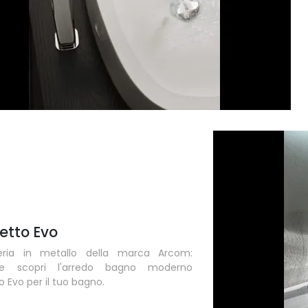
etto Evo
teria in metallo della marca Arcom:
 e scopri l'arredo bagno moderno
o Evo per il tuo bagno.