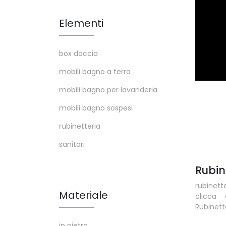
Elementi
box doccia
mobili bagno a terra
mobili bagno per lavanderia
mobili bagno sospesi
rubinetteria
sanitari
Rubin
rubinet
Materiale
clicca
Rubinett
in pietra