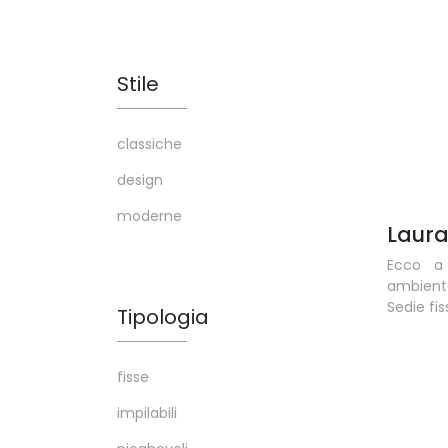
Stile
classiche
design
moderne
Laur
Ecco a
ambient
Sedie fis
Tipologia
fisse
impilabili