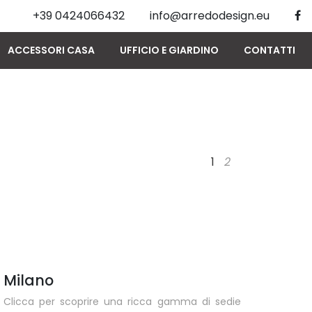
+39 0424066432
info@arredodesign.eu
ACCESSORI CASA
UFFICIO E GIARDINO
CONTATTI
1
2
Milano
Clicca per scoprire una ricca gamma di sedie