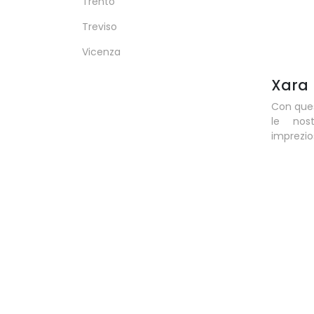
Trento
Treviso
Vicenza
Xara
Con ques
le nos
imprezios