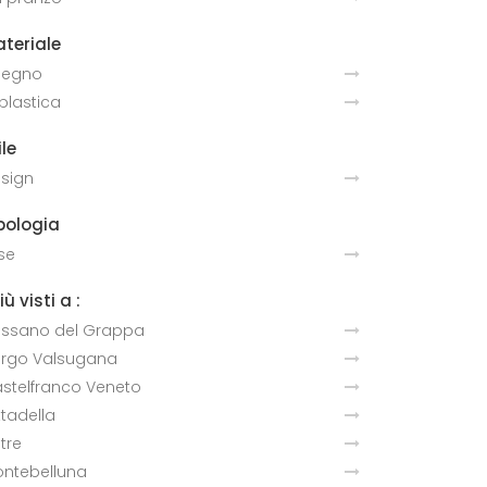
teriale
 legno
 plastica
ile
sign
pologia
sse
più visti a :
ssano del Grappa
rgo Valsugana
stelfranco Veneto
ttadella
ltre
ntebelluna