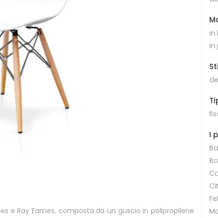
Ma
in
in
St
de
Ti
fi
I 
Ba
Bo
Ca
Ci
Fe
harles e Ray Eames, composta da un guscio in polipropilene
Mo