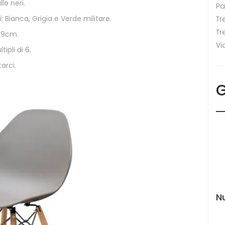
lo neri.
P
i: Bianca, Grigia e Verde militare.
Tr
Tr
 49cm.
Vi
ipli di 6.
arci.
G
N