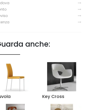
adova
ento
eviso
cenza
uarda anche:
uvola
Key Cross