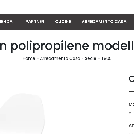
IENDA
I PARTNER
CUCINE
ARREDAMENTO CASA
in polipropilene model
Home
-
Arredamento Casa
-
Sedie
-
T905
C
M
Ar
A
da