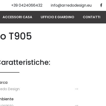
+39 0424066432
info@arredodesign.eu
ACCESSORI CASA
UFFICIO E GIARDINO
CONTATTI
lo T905
aratteristiche:
arca
redo Design
mbiente
 pranzo