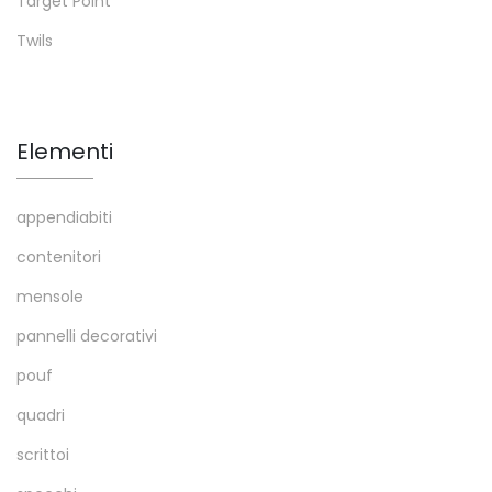
Target Point
Twils
Elementi
appendiabiti
contenitori
mensole
pannelli decorativi
pouf
quadri
scrittoi