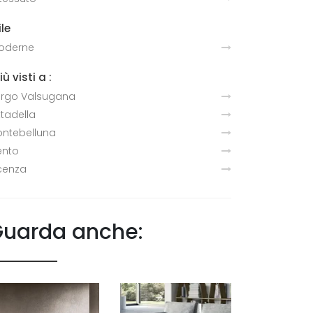
ile
oderne
più visti a :
rgo Valsugana
ttadella
ntebelluna
ento
cenza
uarda anche: