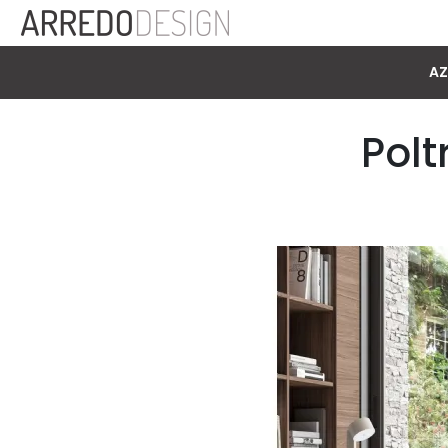
AZ
Polt