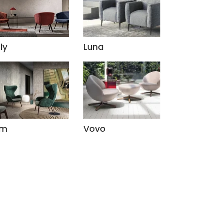
ly
Luna
im
Vovo