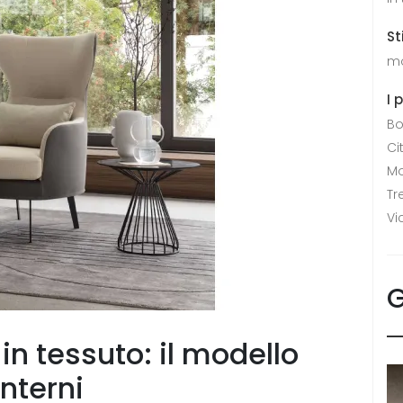
St
m
I 
Bo
Ci
Mo
Tr
Vi
G
 in tessuto: il modello
interni