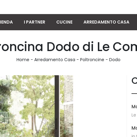
IENDA
I PARTNER
CUCINE
ARREDAMENTO CASA
roncina Dodo di Le Co
Home
-
Arredamento Casa
-
Poltroncine
-
Dodo
C
M
Le
Ma
in