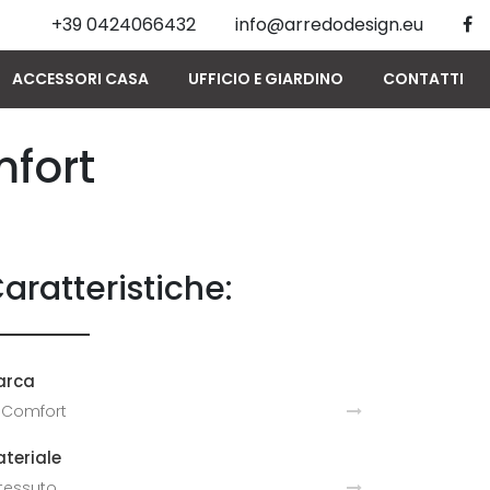
+39 0424066432
info@arredodesign.eu
ACCESSORI CASA
UFFICIO E GIARDINO
CONTATTI
mfort
aratteristiche:
arca
 Comfort
teriale
 tessuto