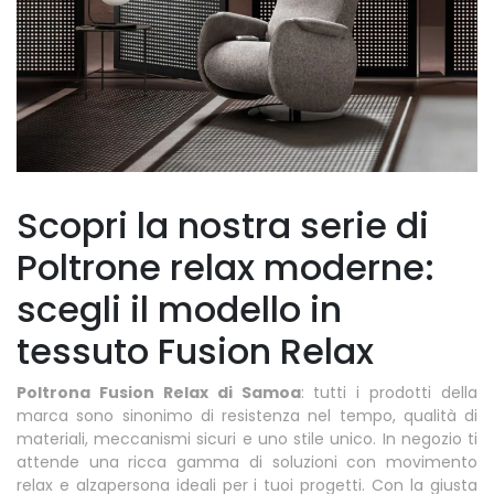
Scopri la nostra serie di
Poltrone relax moderne:
scegli il modello in
tessuto Fusion Relax
Poltrona Fusion Relax di Samoa
: tutti i prodotti della
marca sono sinonimo di resistenza nel tempo, qualità di
materiali, meccanismi sicuri e uno stile unico. In negozio ti
attende una ricca gamma di soluzioni con movimento
relax e alzapersona ideali per i tuoi progetti. Con la giusta