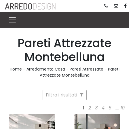
Pareti Attrezzate
Montebelluna
Home
-
Arredamento Casa
-
Pareti Attrezzate
-
Pareti
Attrezzate Montebelluna
Filtra i risultati
1
2
3
4
5
....
10