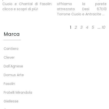
Cuoio e Chantal di Fasolin:
offriamo la parete
clicca e scopri di più!
attrezzata Desi 67D13
Torrone Cuoio e Antracite ...
1
2
3
4
5
....
10
Marca
Cantiero
Clever
Dall'Agnese
Domus Arte
Fasolin
Fratelli Mirandola
Giellesse