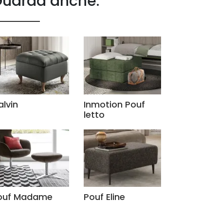
uarda anche:
alvin
Inmotion Pouf
letto
ouf Madame
Pouf Eline