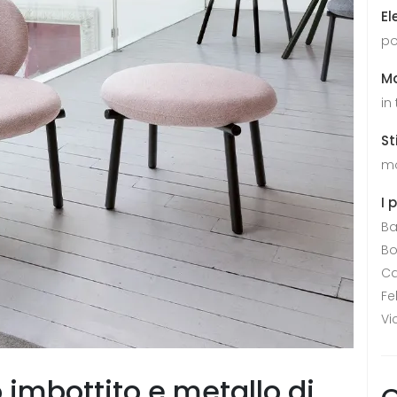
El
po
Ma
in
St
mo
I 
Ba
Bo
Ca
Fe
Vi
 imbottito e metallo di