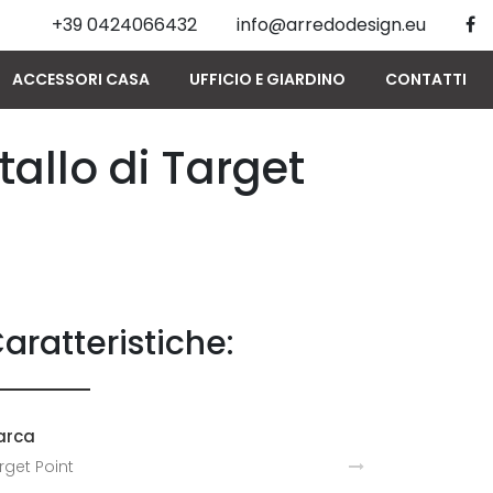
+39 0424066432
info@arredodesign.eu
ACCESSORI CASA
UFFICIO E GIARDINO
CONTATTI
tallo di Target
aratteristiche:
arca
rget Point