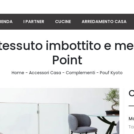
IENDA
I PARTNER
CUCINE
ARREDAMENTO CASA
tessuto imbottito e me
Point
Home
-
Accessori Casa
-
Complementi
-
Pouf Kyoto
C
M
Ta