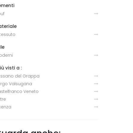
ementi
uf
teriale
 tessuto
ile
derni
più visti a :
ssano del Grappa
rgo Valsugana
stelfranco Veneto
ltre
cenza