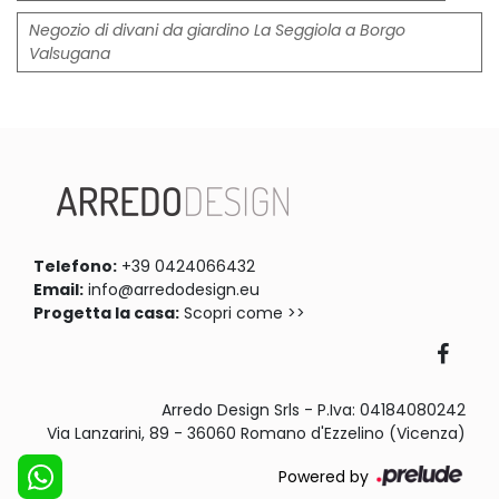
Negozio di divani da giardino La Seggiola a Borgo
Valsugana
Telefono:
+39 0424066432
Email:
info@arredodesign.eu
Progetta la casa:
Scopri come >>
Arredo Design Srls - P.Iva: 04184080242
Via Lanzarini, 89 - 36060 Romano d'Ezzelino (Vicenza)
Powered by