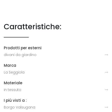
Caratteristiche:
Prodotti per esterni
divani da giardino
Marca
La Seggiola
Materiale
in tessuto
I più visti a :
Borgo Valsugana