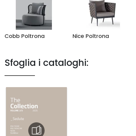
Cobb Poltrona
Nice Poltrona
Sfoglia i cataloghi: