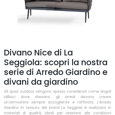
Divano Nice di La
Seggiola: scopri la nostra
serie di Arredo Giardino e
divani da giardino
Gli spazi outdoor vengono spesso considerati come angoli
idilliaci dove rilassarsi: gli arredi devono creare
un'atmosfera sempre accogliente e raffinata. L’Arredo
Giardino in tessuto del brand La Seggiola è realizzato in
materiali di qualità, ideali per resistere alle condizioni