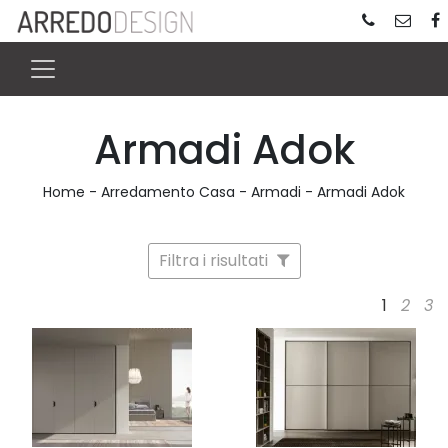
Armadi Adok
Home
-
Arredamento Casa
-
Armadi
-
Armadi Adok
Filtra i risultati
1
2
3