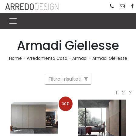
Armadi Giellesse
Home
-
Arredamento Casa
-
Armadi
-
Armadi Giellesse
Filtra i risultati
1
2
3
30%