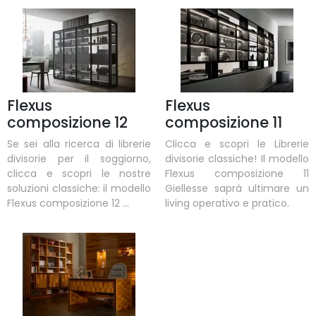
Flexus
Flexus
composizione 12
composizione 11
Se sei alla ricerca di librerie
Clicca e scopri le Librerie
divisorie per il soggiorno,
divisorie classiche! Il modello
clicca e scopri le nostre
Flexus composizione 11
soluzioni classiche: il modello
Giellesse saprà ultimare un
Flexus composizione 12 ...
living operativo e pratico.