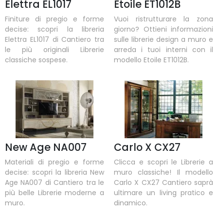
Elettra EL1017
Etoile ET1012B
Finiture di pregio e forme
Vuoi ristrutturare la zona
decise: scopri la libreria
giorno? Ottieni informazioni
Elettra EL1017 di Cantiero tra
sulle librerie design a muro e
le più originali Librerie
arreda i tuoi interni con il
classiche sospese.
modello Etoile ET1012B.
New Age NA007
Carlo X CX27
Materiali di pregio e forme
Clicca e scopri le Librerie a
decise: scopri la libreria New
muro classiche! Il modello
Age NA007 di Cantiero tra le
Carlo X CX27 Cantiero saprà
più belle Librerie moderne a
ultimare un living pratico e
muro.
dinamico.