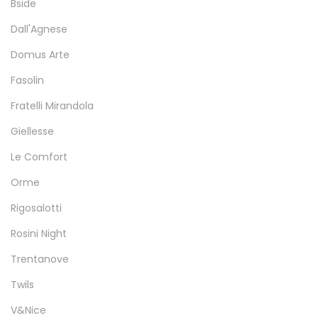
Bside
Dall'Agnese
Domus Arte
Fasolin
Fratelli Mirandola
Giellesse
Le Comfort
Orme
Rigosalotti
Rosini Night
Trentanove
Twils
V&Nice