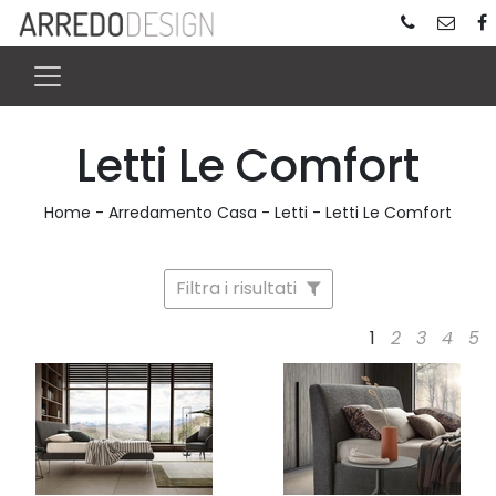
Letti Le Comfort
Home
-
Arredamento Casa
-
Letti
-
Letti Le Comfort
Filtra i risultati
1
2
3
4
5