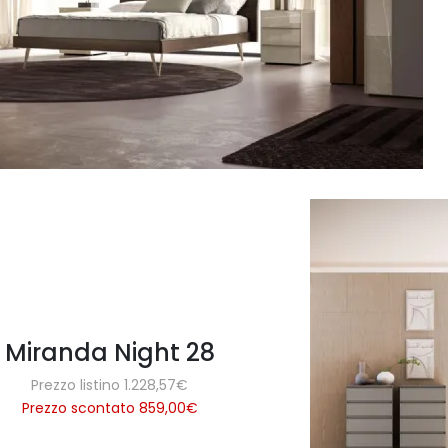
Miranda Night 28
Prezzo listino 1.228,57€
Prezzo scontato 859,00
€