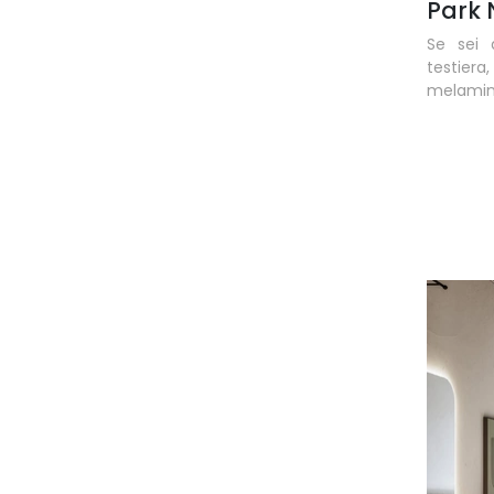
Park 
Se sei a
testier
melamini