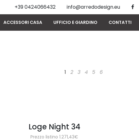
+39 0424066432
info@arredodesign.eu
ACCESSORI CASA
UFFICIO E GIARDINO
CONTATTI
1
2
3
4
5
6
Loge Night 34
Prezzo listino 1.271,43€