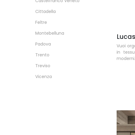
Castelfranco Veneto
Cittadella
Feltre
Montebelluna
Lucas
Padova
Vuoi org
in tess
Trento
moderni
Treviso
Vicenza