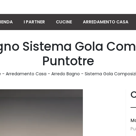
IENDA
I PARTNER
CUCINE
ARREDAMENTO CASA
gno Sistema Gola Compo
Puntotre
e
-
Arredamento Casa
-
Arredo Bagno
-
Sistema Gola Composizi
C
M
Pu