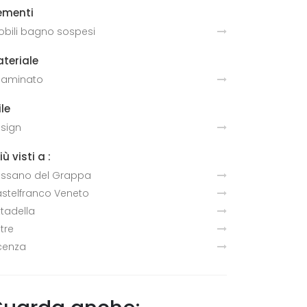
ementi
bili bagno sospesi
teriale
 laminato
ile
sign
più visti a :
ssano del Grappa
stelfranco Veneto
ttadella
ltre
cenza