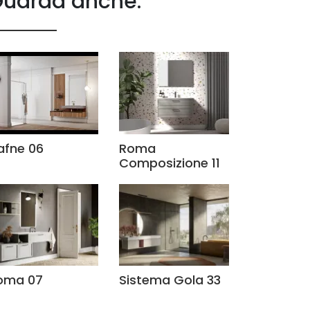
uarda anche:
afne 06
Roma
Composizione 11
oma 07
Sistema Gola 33