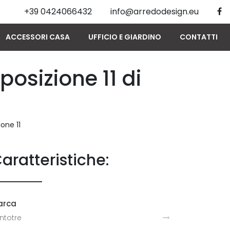
+39 0424066432
info@arredodesign.eu
ACCESSORI CASA
UFFICIO E GIARDINO
CONTATTI
sizione 11 di
one 11
aratteristiche:
arca
ntotre