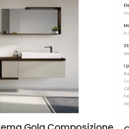
El
mo
Ma
in
St
de
I 
Ba
Ca
Ci
Fe
Vi
stema Gola Composizione