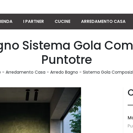
IENDA
I PARTNER
CUCINE
ARREDAMENTO CASA
gno Sistema Gola Comp
Puntotre
e
-
Arredamento Casa
-
Arredo Bagno
-
Sistema Gola Composiz
C
M
Pu