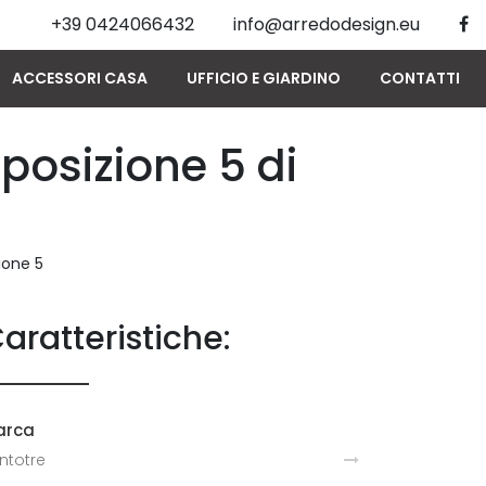
+39 0424066432
info@arredodesign.eu
ACCESSORI CASA
UFFICIO E GIARDINO
CONTATTI
osizione 5 di
ione 5
aratteristiche:
arca
ntotre