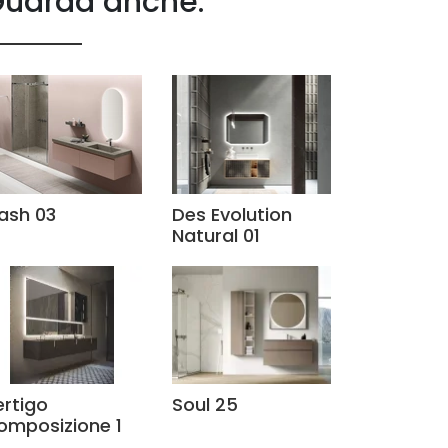
uarda anche:
lash 03
Des Evolution
Natural 01
ertigo
Soul 25
omposizione 1