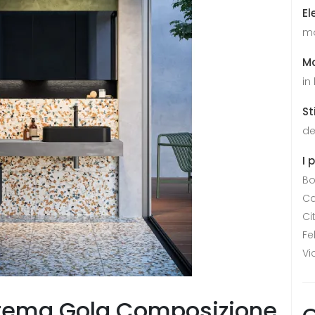
El
mo
Ma
in
St
de
I 
Bo
Ca
Ci
Fe
Vi
stema Gola Composizione