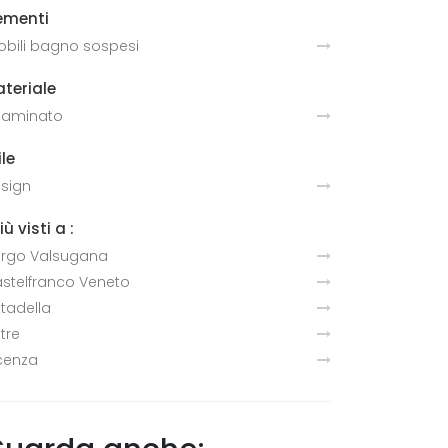
ementi
bili bagno sospesi
teriale
 laminato
ile
sign
più visti a :
rgo Valsugana
stelfranco Veneto
ttadella
ltre
cenza