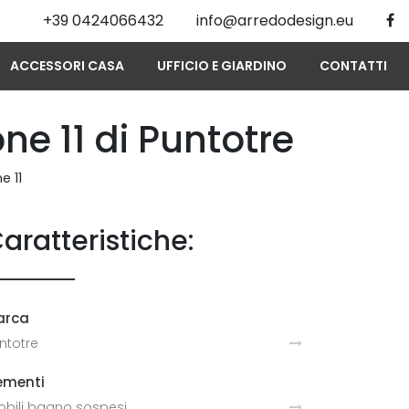
+39 0424066432
info@arredodesign.eu
ACCESSORI CASA
UFFICIO E GIARDINO
CONTATTI
e 11 di Puntotre
e 11
aratteristiche:
arca
ntotre
ementi
bili bagno sospesi