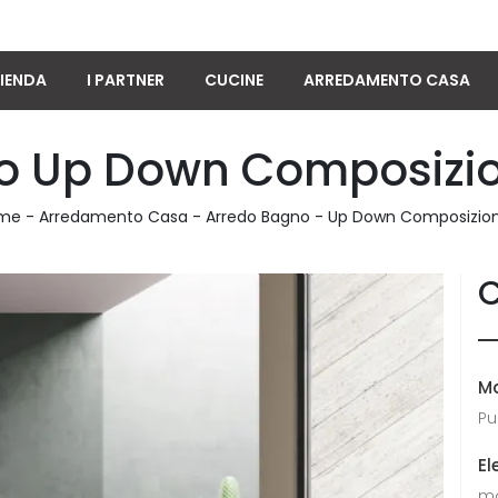
IENDA
I PARTNER
CUCINE
ARREDAMENTO CASA
 Up Down Composizion
me
-
Arredamento Casa
-
Arredo Bagno
-
Up Down Composizion
C
M
Pu
El
mo