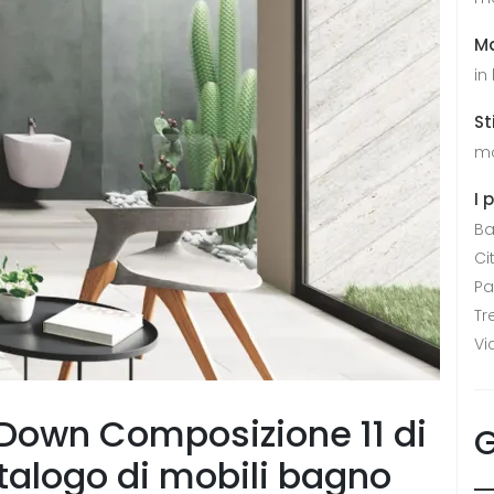
Ma
in
St
m
I 
Ba
Ci
P
Tr
Vi
Down Composizione 11 di
G
atalogo di mobili bagno