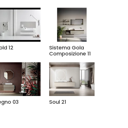
old 12
Sistema Gola
Composizione 11
egno 03
Soul 21