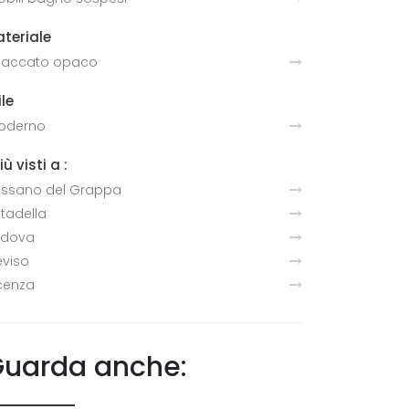
teriale
 laccato opaco
ile
oderno
più visti a :
ssano del Grappa
ttadella
adova
eviso
cenza
uarda anche: