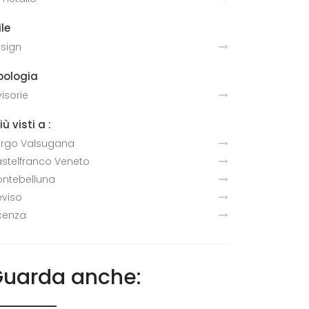
ile
sign
pologia
visorie
più visti a :
rgo Valsugana
stelfranco Veneto
ntebelluna
eviso
cenza
uarda anche: