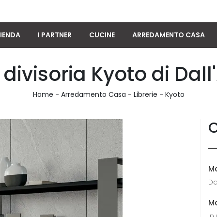
IENDA
I PARTNER
CUCINE
ARREDAMENTO CASA
a divisoria Kyoto di Dal
Home
-
Arredamento Casa
-
Librerie
-
Kyoto
C
M
Da
Ma
in