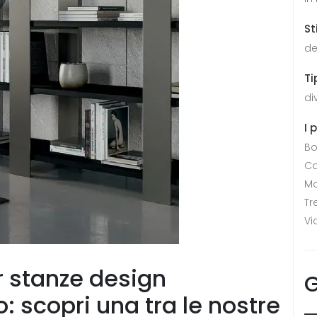
St
de
Ti
di
I 
Bo
Ca
Mo
Tr
Vi
r stanze design
G
o: scopri una tra le nostre