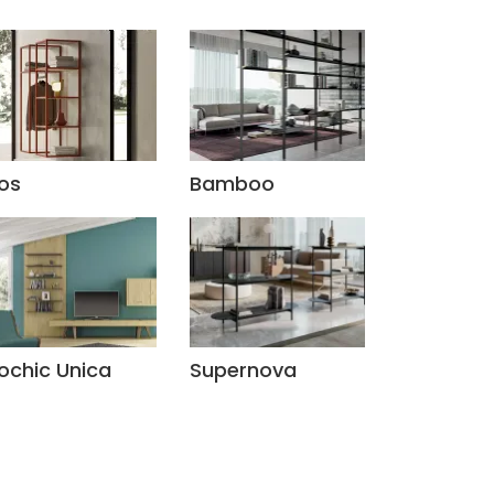
ios
Bamboo
iochic Unica
Supernova