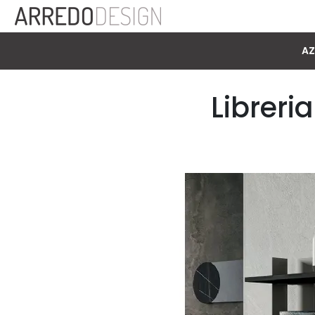
AZ
Libreri