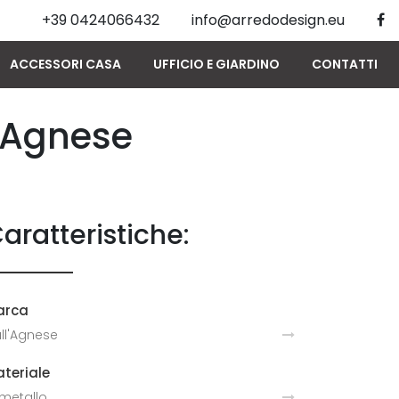
+39 0424066432
info@arredodesign.eu
ACCESSORI CASA
UFFICIO E GIARDINO
CONTATTI
l'Agnese
aratteristiche:
arca
ll'Agnese
teriale
 metallo