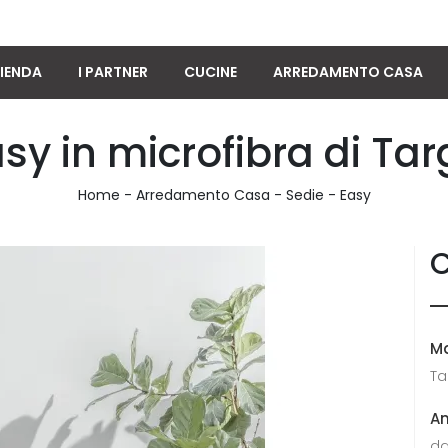
IENDA
I PARTNER
CUCINE
ARREDAMENTO CASA
sy in microfibra di Tar
Home
-
Arredamento Casa
-
Sedie
-
Easy
C
M
Ta
A
da