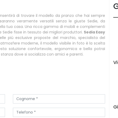
G
 consentirà di trovare il modello da pranzo che hai sempre
saranno veramente versatili senza le giuste Sedie, da
e della tua casa. Una ricca gamma di mobili e complementi
 Sedie fisse in tessuto dei migliori produttori.
Sedia Easy
elle più esclusive proposte del marchio, specialista del
tmosfere moderne, il modello visibile in foto è la scelta
esta soluzione confortevole, ergonomica e bella potrai
 stanza dove si socializza con amici e parenti.
Vi
G