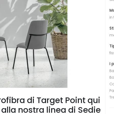
Ma
in
St
m
Ti
fi
I 
Ba
Bo
Ca
P
ofibra di Target Point qui
Tr
alla nostra linea di Sedie