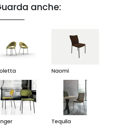
uarda anche:
oletta
Naomi
inger
Tequila