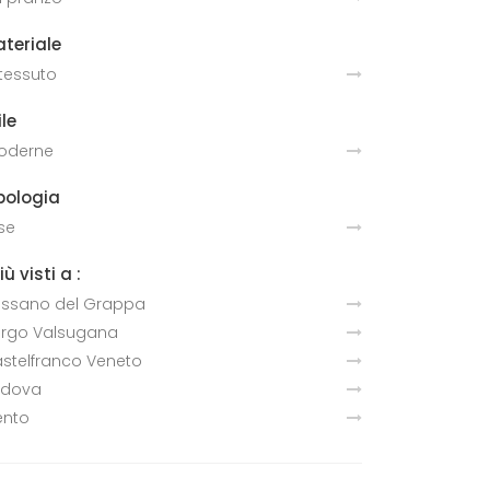
teriale
 tessuto
ile
oderne
pologia
sse
più visti a :
ssano del Grappa
rgo Valsugana
stelfranco Veneto
adova
ento