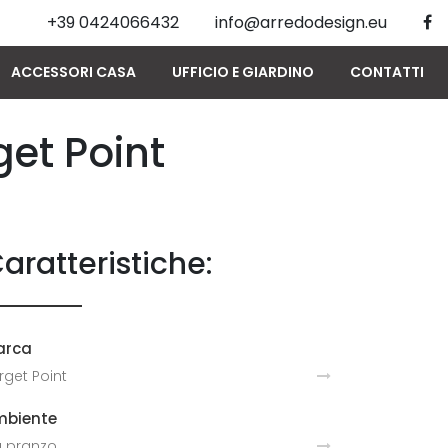
+39 0424066432
info@arredodesign.eu
ACCESSORI CASA
UFFICIO E GIARDINO
CONTATTI
get Point
aratteristiche:
arca
rget Point
mbiente
 pranzo