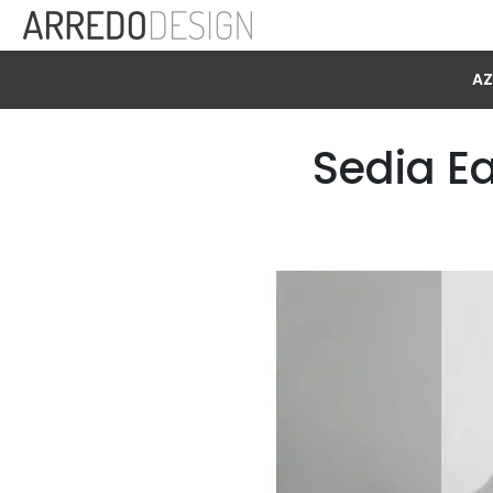
AZ
Sedia Ea