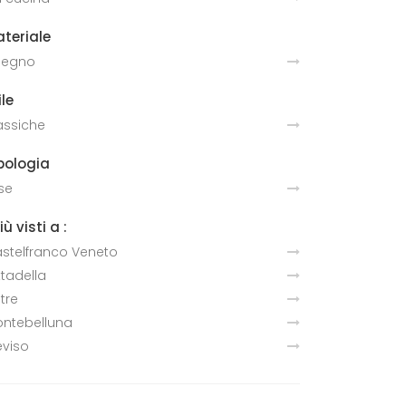
teriale
 legno
ile
assiche
pologia
sse
più visti a :
stelfranco Veneto
ttadella
ltre
ntebelluna
eviso