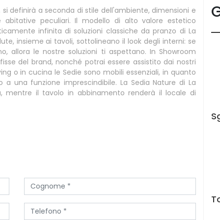
G
, si definirà a seconda di stile dell'ambiente, dimensioni e
bitative peculiari. Il modello di alto valore estetico
icamente infinita di soluzioni classiche da pranzo di La
dute, insieme ai tavoli, sottolineano il look degli interni: se
eno, allora le nostre soluzioni ti aspettano. In Showroom
fisse del brand, nonché potrai essere assistito dai nostri
ing o in cucina le Sedie sono mobili essenziali, in quanto
no a una funzione imprescindibile. La Sedia Nature di La
a, mentre il tavolo in abbinamento renderà il locale di
S
T