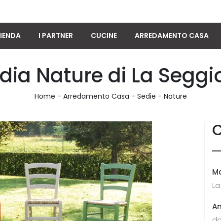
IENDA
I PARTNER
CUCINE
ARREDAMENTO CASA
dia Nature di La Seggi
Home
-
Arredamento Casa
-
Sedie
-
Nature
C
M
La
A
da