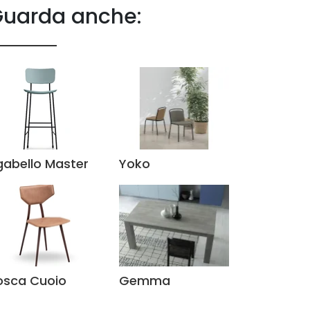
uarda anche:
gabello Master
Yoko
osca Cuoio
Gemma