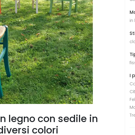
Ma
in
St
cl
Ti
fi
I 
Ca
Ci
Fe
Mo
n legno con sedile in
Tr
iversi colori