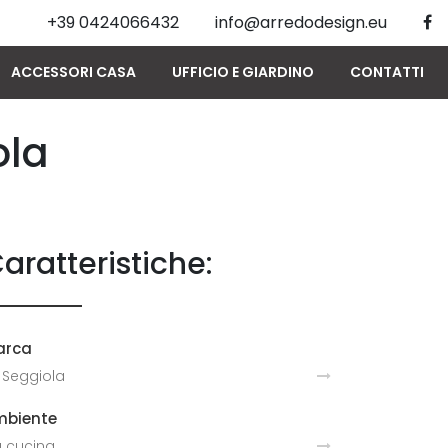
+39 0424066432
info@arredodesign.eu
ACCESSORI CASA
UFFICIO E GIARDINO
CONTATTI
ola
aratteristiche:
arca
 Seggiola
mbiente
 cucina