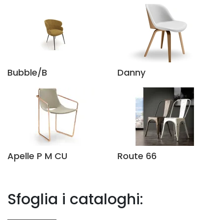
Bubble/B
Danny
Apelle P M CU
Route 66
Sfoglia i cataloghi: