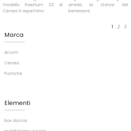
modello Paestum 02 di
arreda la stanza del
Cerasa ti aspettano.
benessere.
1
2
3
Marca
Arcom
Cerasa
Puntotre
Elementi
box doccia
mobili bagno a terra