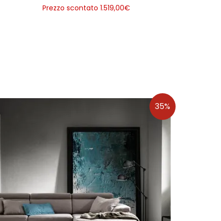
Prezzo scontato 1.519,00
€
35%