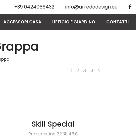
+39 0424066432
info@arredodesign.eu
ACCESSORI CASA
UFFICIO E GIARDINO
CONTATTI
Grappa
rappa
1
2
3
4
5
Skill Special
Prezzo listino 2.338,46€