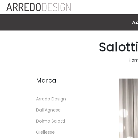
AZ
Salot
Ho
Marca
Arredo Design
Dall'Agnese
Doimo Salotti
Giellesse