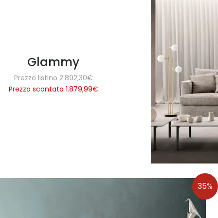
Glammy
Prezzo listino 2.892,30€
Prezzo scontato 1.879,99
€
35%