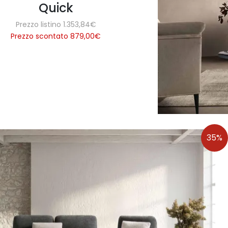
Quick
Prezzo listino 1.353,84€
Prezzo scontato 879,00
€
35%