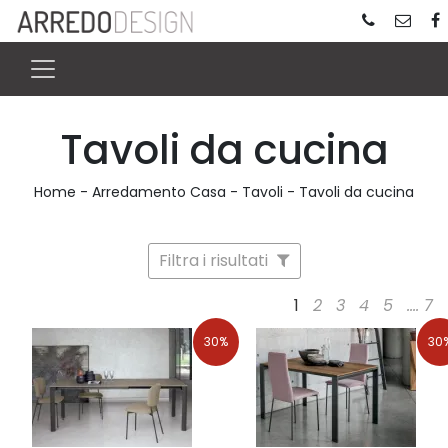
Tavoli da cucina
Home
-
Arredamento Casa
-
Tavoli
-
Tavoli da cucina
Filtra i risultati
1
2
3
4
5
....
7
30%
30