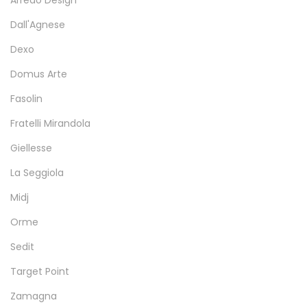
Arredo Design
Dall'Agnese
Dexo
Domus Arte
Fasolin
Fratelli Mirandola
Giellesse
La Seggiola
Midj
Orme
Sedit
Target Point
Zamagna