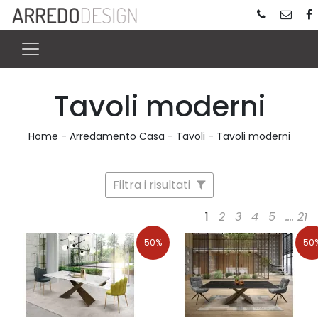
Tavoli moderni
Home
-
Arredamento Casa
-
Tavoli
-
Tavoli moderni
Filtra i risultati
1
2
3
4
5
....
21
50%
50