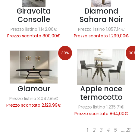
Giravolta
Diamond
Consolle
Sahara Noir
Prezzo listino 1.142,86€
Prezzo listino 1.857,14€
Prezzo scontato 800,00
€
Prezzo scontato 1.299,00
€
30%
30
Glamour
Apple noce
termocotto
Prezzo listino 3.042,85€
Prezzo scontato 2.129,99
€
Prezzo listino 1.235,71€
Prezzo scontato 864,00
€
1
2
3
4
5
....
21