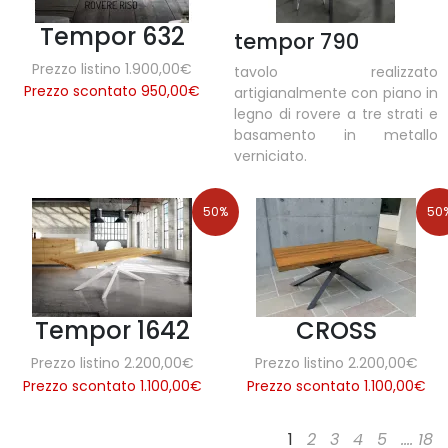
Tempor 632
tempor 790
Prezzo listino 1.900,00€
tavolo realizzato
Prezzo scontato 950,00
€
artigianalmente con piano in
legno di rovere a tre strati e
basamento in metallo
verniciato.
50%
50
Tempor 1642
CROSS
Prezzo listino 2.200,00€
Prezzo listino 2.200,00€
Prezzo scontato 1.100,00
€
Prezzo scontato 1.100,00
€
1
2
3
4
5
....
18