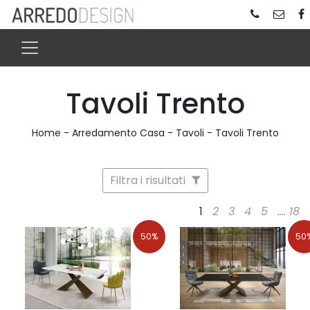
Tavoli Trento
Home
-
Arredamento Casa
-
Tavoli
-
Tavoli Trento
Filtra i risultati
1
2
3
4
5
....
18
50%
50