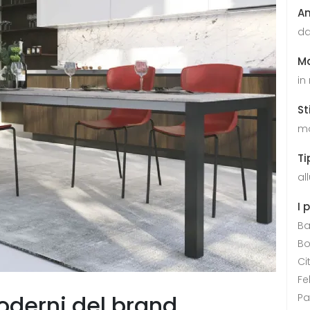
A
da
Ma
in
St
mo
Ti
al
I 
Ba
Bo
Ci
Fe
moderni del brand
P