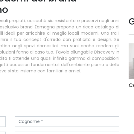
no
G
iali pregiati, cosicché sia resistente e preservi negli anni
 L'esclusivo brand Zamagna propone un ricco catalogo di
li ideali per arricchire al meglio locali moderni. Uno tra i
cchire il tuo concept d'arredo con praticità e design. Se
tetico negli spazi domestici, ma vuoi anche rendere gli
 soluzioni fanno al caso tuo. Tavolo allungabile Discovery in
ita ti attende una quasi infinita gamma di composizioni
ggetti accessori fondamentali dell'ambiente giorno e della
ove si sta insieme con familiari e amici.
C