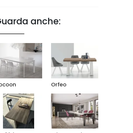
uarda anche:
ocoon
Orfeo