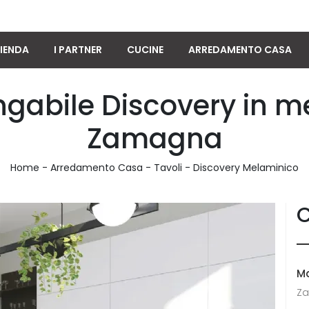
IENDA
I PARTNER
CUCINE
ARREDAMENTO CASA
ngabile Discovery in m
Zamagna
Home
-
Arredamento Casa
-
Tavoli
-
Discovery Melaminico
C
M
Z