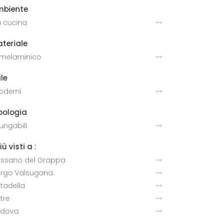
mbiente
 cucina
teriale
 melaminico
ile
derni
pologia
lungabili
più visti a :
ssano del Grappa
rgo Valsugana
ttadella
ltre
adova