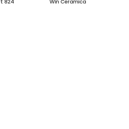
rt 824
Win Ceramica