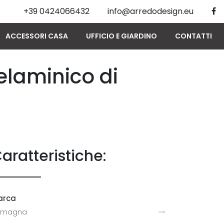
+39 0424066432
info@arredodesign.eu
ACCESSORI CASA
UFFICIO E GIARDINO
CONTATTI
elaminico di
aratteristiche:
arca
amagna