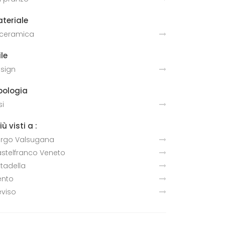
teriale
 ceramica
ile
sign
pologia
si
più visti a :
rgo Valsugana
stelfranco Veneto
ttadella
ento
eviso