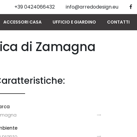
+39 0424066432
info@arredodesign.eu
ACCESSORI CASA
UFFICIO E GIARDINO
CONTATTI
mica di Zamagna
aratteristiche:
arca
amagna
mbiente
 pranzo