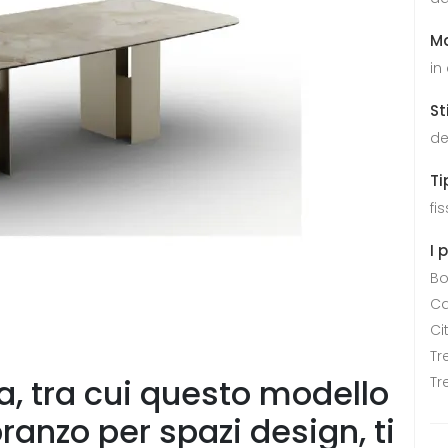
Ma
in
St
de
Ti
fis
I 
Bo
Ca
Ci
Tr
a, tra cui questo modello
Tr
anzo per spazi design, ti