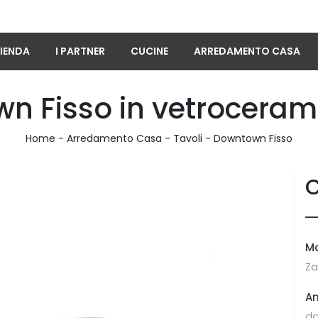
IENDA
I PARTNER
CUCINE
ARREDAMENTO CASA
n Fisso in vetrocera
Home
-
Arredamento Casa
-
Tavoli
-
Downtown Fisso
C
M
Z
A
da