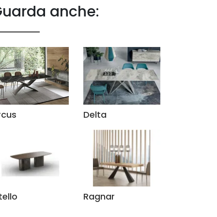
uarda anche:
rcus
Delta
ello
Ragnar