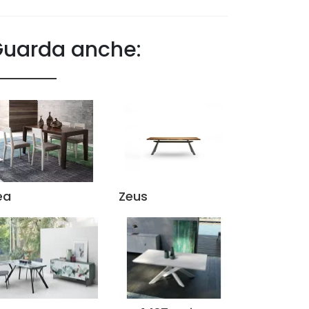
uarda anche:
ea
Zeus