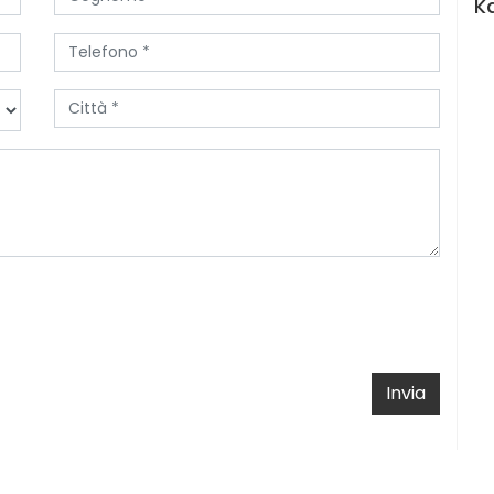
K
Invia