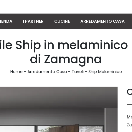
IENDA
I PARTNER
CUCINE
ARREDAMENTO CASA
ile Ship in melaminico
di Zamagna
Home
-
Arredamento Casa
-
Tavoli
-
Ship Melaminico
C
M
Z