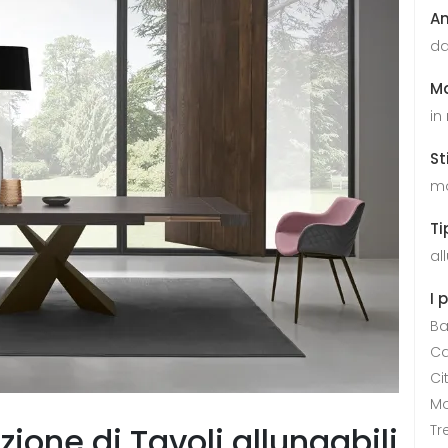
A
da
Ma
in
St
mo
Ti
al
I 
Ba
Ca
Ci
Mo
zione di Tavoli allungabili
Tr