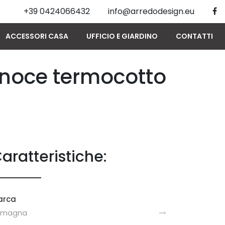
+39 0424066432
info@arredodesign.eu
ACCESSORI CASA
UFFICIO E GIARDINO
CONTATTI
 noce termocotto
aratteristiche:
arca
amagna