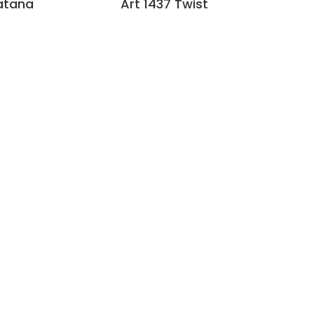
atana
Art 1437 Twist