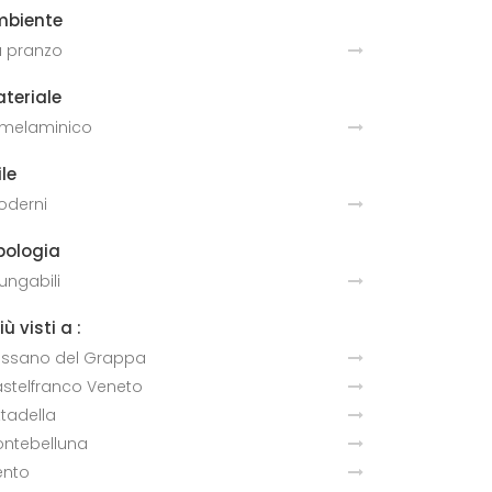
mbiente
 pranzo
teriale
 melaminico
ile
derni
pologia
lungabili
più visti a :
ssano del Grappa
stelfranco Veneto
ttadella
ntebelluna
ento